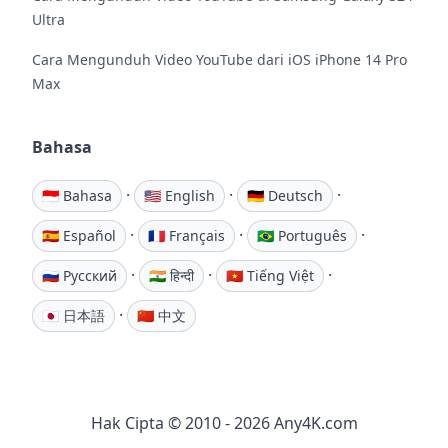
Ultra
Cara Mengunduh Video YouTube dari iOS iPhone 14 Pro
Max
Bahasa
·
·
·
🇮🇩 Bahasa
🇺🇸 English
🇩🇪 Deutsch
·
·
·
🇪🇸 Español
🇫🇷 Français
🇧🇷 Português
·
·
·
🇷🇺 Русский
🇮🇳 हिन्दी
🇻🇳 Tiếng Việt
·
🇯🇵 日本語
🇨🇳 中文
Hak Cipta © 2010 - 2026 Any4K.com