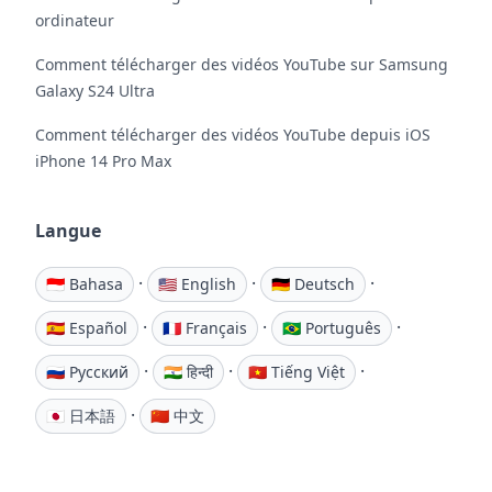
ordinateur
Comment télécharger des vidéos YouTube sur Samsung
Galaxy S24 Ultra
Comment télécharger des vidéos YouTube depuis iOS
iPhone 14 Pro Max
Langue
·
·
·
🇮🇩 Bahasa
🇺🇸 English
🇩🇪 Deutsch
·
·
·
🇪🇸 Español
🇫🇷 Français
🇧🇷 Português
·
·
·
🇷🇺 Русский
🇮🇳 हिन्दी
🇻🇳 Tiếng Việt
·
🇯🇵 日本語
🇨🇳 中文