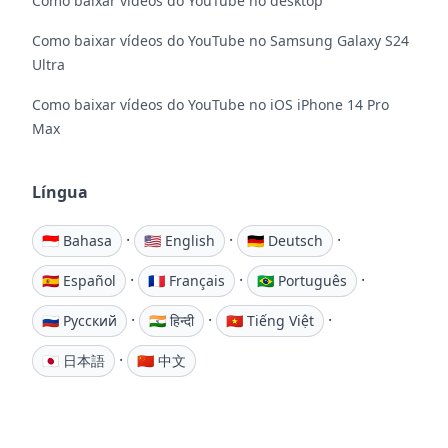
Como baixar vídeos do YouTube no desktop
Como baixar vídeos do YouTube no Samsung Galaxy S24
Ultra
Como baixar vídeos do YouTube no iOS iPhone 14 Pro
Max
Língua
·
·
·
🇮🇩 Bahasa
🇺🇸 English
🇩🇪 Deutsch
·
·
·
🇪🇸 Español
🇫🇷 Français
🇧🇷 Português
·
·
·
🇷🇺 Русский
🇮🇳 हिन्दी
🇻🇳 Tiếng Việt
·
🇯🇵 日本語
🇨🇳 中文