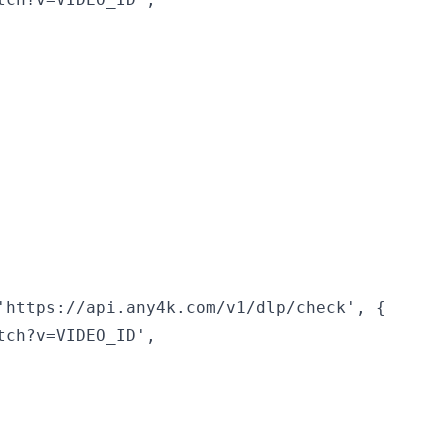
'https://api.any4k.com/v1/dlp/check', {

ch?v=VIDEO_ID',
