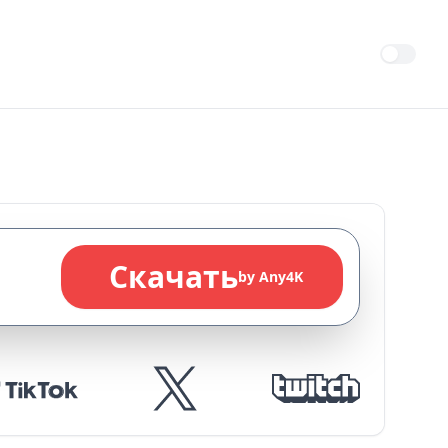
Скачать
by Any4K