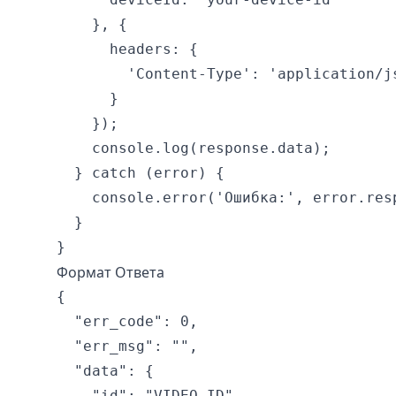
    }, {

      headers: {

        'Content-Type': 'application/js
      }

    });

    console.log(response.data);

  } catch (error) {

    console.error('Ошибка:', error.resp
  }

Формат Ответа
{

  "err_code": 0,

  "err_msg": "",

  "data": {

    "id": "VIDEO_ID",
