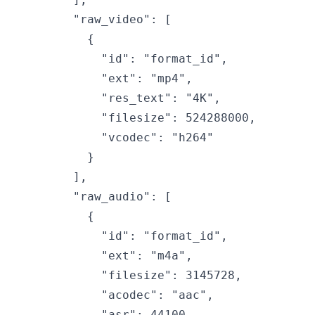
    "raw_video": [

      {

        "id": "format_id",

        "ext": "mp4",

        "res_text": "4K",

        "filesize": 524288000,

        "vcodec": "h264"

      }

    ],

    "raw_audio": [

      {

        "id": "format_id",

        "ext": "m4a",

        "filesize": 3145728,

        "acodec": "aac",

        "asr": 44100
