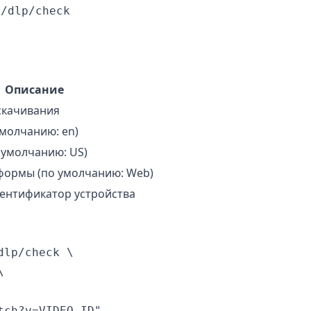
1/dlp/check
Описание
скачивания
умолчанию: en)
 умолчанию: US)
формы (по умолчанию: Web)
ентификатор устройства
lp/check \



ch?v=VIDEO_ID",
