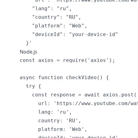
    "lang": "ru",

    "country": "RU",

    "platform": "Web",

    "deviceId": "your-device-id"

Node.js
const axios = require('axios');

async function checkVideo() {

  try {

    const response = await axios.post(
      url: 'https://www.youtube.com/wat
      lang: 'ru',

      country: 'RU',

      platform: 'Web',

      deviceId: 'your-device-id'
