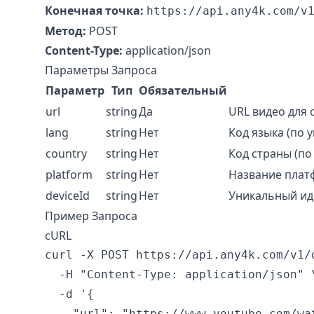
Конечная точка:
https://api.any4k.com/v
Метод:
POST
Content-Type:
application/json
Параметры Запроса
Параметр
Тип
Обязательный
url
string
Да
URL видео для 
lang
string
Нет
Код языка (по 
country
string
Нет
Код страны (по
platform
string
Нет
Название плат
deviceId
string
Нет
Уникальный ид
Пример Запроса
cURL
curl -X POST https://api.any4k.com/v1/d
  -H "Content-Type: application/json" \
  -d '{

    "url": "https://www.youtube.com/wat