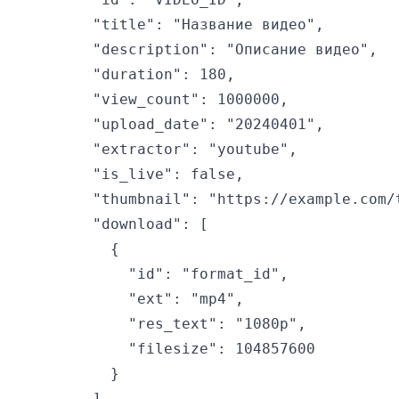
    "title": "Название видео",

    "description": "Описание видео",

    "duration": 180,

    "view_count": 1000000,

    "upload_date": "20240401",

    "extractor": "youtube",

    "is_live": false,

    "thumbnail": "https://example.com/t
    "download": [

      {

        "id": "format_id",

        "ext": "mp4",

        "res_text": "1080p",

        "filesize": 104857600

      }

    ],
