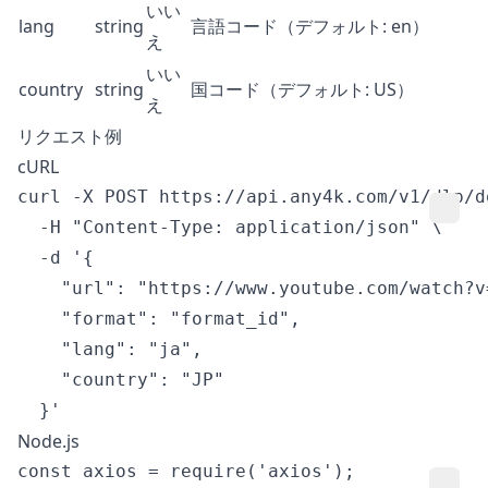
いい
lang
string
言語コード（デフォルト: en）
え
いい
country
string
国コード（デフォルト: US）
え
リクエスト例
cURL
curl -X POST https://api.any4k.com/v1/dlp/do
  -H "Content-Type: application/json" \

  -d '{

    "url": "https://www.youtube.com/watch?v=
    "format": "format_id",

    "lang": "ja",

    "country": "JP"

Node.js
const axios = require('axios');
