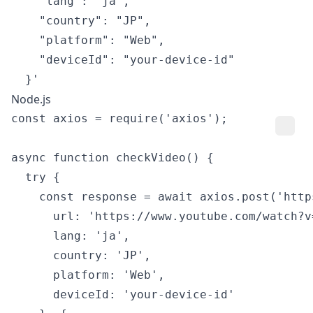
    "lang": "ja",

    "country": "JP",

    "platform": "Web",

    "deviceId": "your-device-id"

Node.js
const axios = require('axios');

async function checkVideo() {

  try {

    const response = await axios.post('http
      url: 'https://www.youtube.com/watch?v=
      lang: 'ja',

      country: 'JP',

      platform: 'Web',

      deviceId: 'your-device-id'
