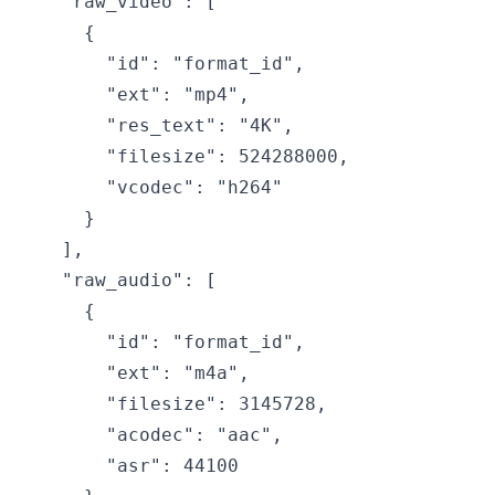
    "raw_video": [

      {

        "id": "format_id",

        "ext": "mp4",

        "res_text": "4K",

        "filesize": 524288000,

        "vcodec": "h264"

      }

    ],

    "raw_audio": [

      {

        "id": "format_id",

        "ext": "m4a",

        "filesize": 3145728,

        "acodec": "aac",

        "asr": 44100
