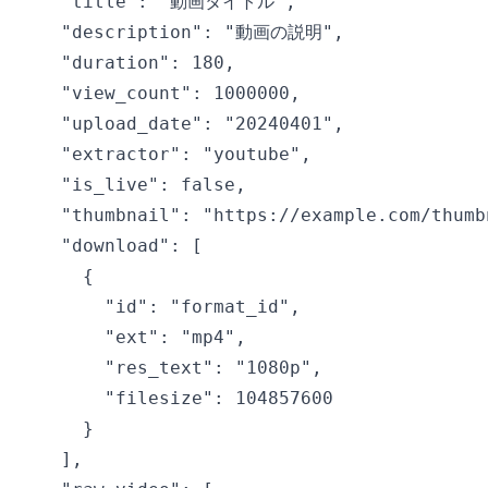
    "title": "動画タイトル",

    "description": "動画の説明",

    "duration": 180,

    "view_count": 1000000,

    "upload_date": "20240401",

    "extractor": "youtube",

    "is_live": false,

    "thumbnail": "https://example.com/thumbn
    "download": [

      {

        "id": "format_id",

        "ext": "mp4",

        "res_text": "1080p",

        "filesize": 104857600

      }

    ],
