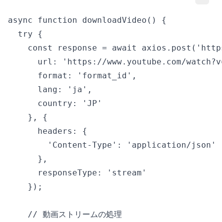
async function downloadVideo() {

  try {

    const response = await axios.post('http
      url: 'https://www.youtube.com/watch?v=
      format: 'format_id',

      lang: 'ja',

      country: 'JP'

    }, {

      headers: {

        'Content-Type': 'application/json'

      },

      responseType: 'stream'

    });

    // 動画ストリームの処理
