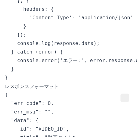
    }, {

      headers: {

        'Content-Type': 'application/json'

      }

    });

    console.log(response.data);

  } catch (error) {

    console.error('エラー:', error.response.d
  }

レスポンスフォーマット
{

  "err_code": 0,

  "err_msg": "",

  "data": {

    "id": "VIDEO_ID",
