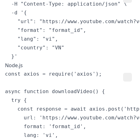
  -H "Content-Type: application/json" \

  -d '{

    "url": "https://www.youtube.com/watch?v=
    "format": "format_id",

    "lang": "vi",

    "country": "VN"

Node.js
const axios = require('axios');

async function downloadVideo() {

  try {

    const response = await axios.post('http
      url: 'https://www.youtube.com/watch?v=
      format: 'format_id',

      lang: 'vi',
