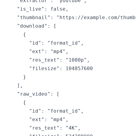
    "extractor": "youtube",

    "is_live": false,

    "thumbnail": "https://example.com/thumbn
    "download": [

      {

        "id": "format_id",

        "ext": "mp4",

        "res_text": "1080p",

        "filesize": 104857600

      }

    ],

    "raw_video": [

      {

        "id": "format_id",

        "ext": "mp4",

        "res_text": "4K",
