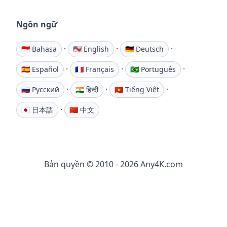
Ngôn ngữ
·
·
·
🇮🇩 Bahasa
🇺🇸 English
🇩🇪 Deutsch
·
·
·
🇪🇸 Español
🇫🇷 Français
🇧🇷 Português
·
·
·
🇷🇺 Русский
🇮🇳 हिन्दी
🇻🇳 Tiếng Việt
·
🇯🇵 日本語
🇨🇳 中文
Bản quyền © 2010 - 2026 Any4K.com