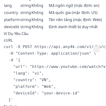
lang
string
Không
Mã ngôn ngữ (mặc định: en)
country
string
Không
Mã quốc gia (mặc định: US)
platform
string
Không
Tên nền tảng (mặc định: Web)
deviceId
string
Không
Định danh thiết bị duy nhất
Ví Dụ Yêu Cầu
cURL
curl -X POST https://api.any4k.com/v1/dlp/ch
  -H "Content-Type: application/json" \

  -d '{

    "url": "https://www.youtube.com/watch?v=
    "lang": "vi",

    "country": "VN",

    "platform": "Web",

    "deviceId": "your-device-id"
