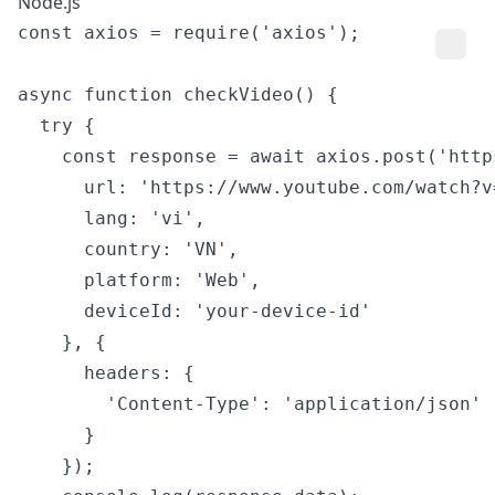
Node.js
const axios = require('axios');

async function checkVideo() {

  try {

    const response = await axios.post('http
      url: 'https://www.youtube.com/watch?v=
      lang: 'vi',

      country: 'VN',

      platform: 'Web',

      deviceId: 'your-device-id'

    }, {

      headers: {

        'Content-Type': 'application/json'

      }

    });
