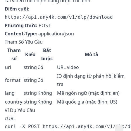
Tải video theo định dạng được chỉ định.
Điểm cuối:
https://api.any4k.com/v1/dlp/download
Phương thức:
POST
Content-Type:
application/json
Tham Số Yêu Cầu
Tham
Bắt
Kiểu
Mô tả
số
buộc
url
string
Có
URL video
ID định dạng từ phản hồi kiểm
format
string
Có
tra
lang
string
Không
Mã ngôn ngữ (mặc định: en)
country
string
Không
Mã quốc gia (mặc định: US)
Ví Dụ Yêu Cầu
cURL
curl -X POST https://api.any4k.com/v1/dlp/do