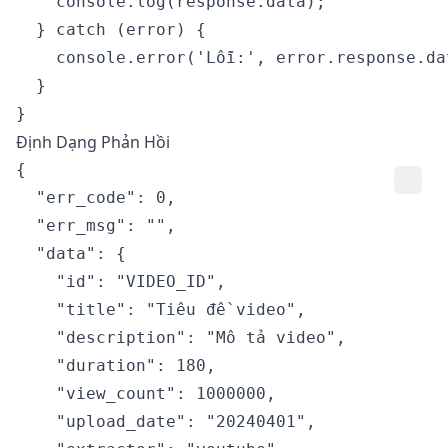
    console.log(response.data);

  } catch (error) {

    console.error('Lỗi:', error.response.dat
  }

Định Dạng Phản Hồi
{

  "err_code": 0,

  "err_msg": "",

  "data": {

    "id": "VIDEO_ID",

    "title": "Tiêu đề video",

    "description": "Mô tả video",

    "duration": 180,

    "view_count": 1000000,

    "upload_date": "20240401",
