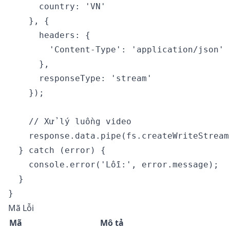
      country: 'VN'

    }, {

      headers: {

        'Content-Type': 'application/json'

      },

      responseType: 'stream'

    });

    // Xử lý luồng video

    response.data.pipe(fs.createWriteStream
  } catch (error) {

    console.error('Lỗi:', error.message);

  }

Mã Lỗi
Mã
Mô tả