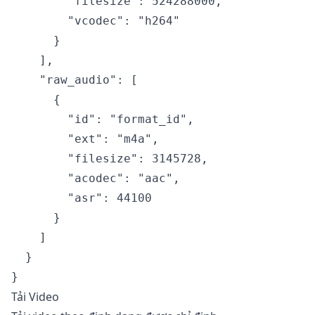
        "filesize": 524288000,

        "vcodec": "h264"

      }

    ],

    "raw_audio": [

      {

        "id": "format_id",

        "ext": "m4a",

        "filesize": 3145728,

        "acodec": "aac",

        "asr": 44100

      }

    ]

  }

Tải Video