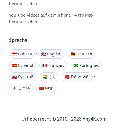
herunterladen
YouTube-Videos auf dem iPhone 14 Pro Max
herunterladen
Sprache
·
·
·
🇮🇩 Bahasa
🇺🇸 English
🇩🇪 Deutsch
·
·
·
🇪🇸 Español
🇫🇷 Français
🇧🇷 Português
·
·
·
🇷🇺 Русский
🇮🇳 हिन्दी
🇻🇳 Tiếng Việt
·
🇯🇵 日本語
🇨🇳 中文
Urheberrecht © 2010 - 2026 Any4K.com