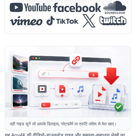
वही गाइड चुनें जो आपके डिवाइस, प्लेटफ़ॉर्म या त्रुटि-संदेश से मेल खाए।
यह Any4K की वीडियो-डाउनलोड गाइड और समस्या-समाधान लेखों का