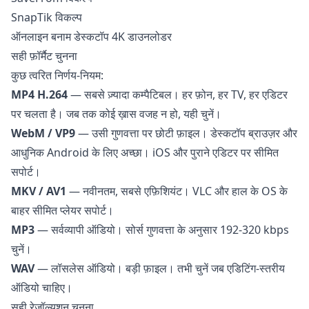
SnapTik विकल्प
ऑनलाइन बनाम डेस्कटॉप 4K डाउनलोडर
सही फ़ॉर्मैट चुनना
कुछ त्वरित निर्णय-नियम:
MP4 H.264
— सबसे ज़्यादा कम्पैटिबल। हर फ़ोन, हर TV, हर एडिटर
पर चलता है। जब तक कोई ख़ास वजह न हो, यही चुनें।
WebM / VP9
— उसी गुणवत्ता पर छोटी फ़ाइल। डेस्कटॉप ब्राउज़र और
आधुनिक Android के लिए अच्छा। iOS और पुराने एडिटर पर सीमित
सपोर्ट।
MKV / AV1
— नवीनतम, सबसे एफ़िशियंट। VLC और हाल के OS के
बाहर सीमित प्लेयर सपोर्ट।
MP3
— सर्वव्यापी ऑडियो। सोर्स गुणवत्ता के अनुसार 192-320 kbps
चुनें।
WAV
— लॉसलेस ऑडियो। बड़ी फ़ाइल। तभी चुनें जब एडिटिंग-स्तरीय
ऑडियो चाहिए।
सही रेज़ॉल्यूशन चुनना