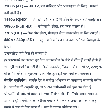
2160p (4K)
— 4K TV, बड़े मॉनिटर और आर्काइवल के लिए। फ़ाइलें
बड़ी होती हैं।
1440p (QHD)
— लैपटॉप और हाई-DPI फ़ोन के लिए सबसे संतुलित।
1080p (Full HD)
— सर्वव्यापी, छोटा, हर जगह चलता है।
720p (HD)
— तेज़ और छोटा, मोबाइल डेटा डाउनलोड के लिए आदर्श।
480p / 360p (SD)
— बहुत धीमे कनेक्शन या कम-स्टोरेज डिवाइस के
लिए।
डाउनलोड क्यों फेल हो सकता है
हर प्लेटफ़ॉर्म पर लगभग हर फेल डाउनलोड के पीछे ये तीन ही वजहें होती हैं:
सामग्री सार्वजनिक नहीं है।
निजी अकाउंट, "केवल-दोस्त" पोस्ट, हटाए गए
वीडियो। कोई भी ब्राउज़र-आधारित टूल इसे पार नहीं कर सकता।
क्षेत्रीय प्रतिबंध।
आपके देश में संगीत-अधिकार या समाचार सामग्री ब्लॉक
है। उपयोग की अनुमति हो, तो VPN कभी-कभी इसे हल कर देता है।
प्लेटफ़ॉर्म की ओर से बदलाव।
YouTube और TikTok समय-समय पर
अपनी स्ट्रीम परोसने का तरीक़ा बदलते हैं। तब डाउनलोडरों को पकड़
बनाने में एक-दो दिन लगते हैं। बाद में दोबारा कोशिश करें।