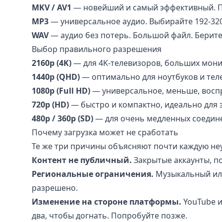
MKV / AV1
— новейший и самый эффективный. По
MP3
— универсальное аудио. Выбирайте 192-320
WAV
— аудио без потерь. Большой файл. Берите
Выбор правильного разрешения
2160p (4K)
— для 4K-телевизоров, больших мони
1440p (QHD)
— оптимально для ноутбуков и тел
1080p (Full HD)
— универсальное, меньше, воспр
720p (HD)
— быстро и компактно, идеально для 
480p / 360p (SD)
— для очень медленных соедине
Почему загрузка может не сработать
Те же три причины объясняют почти каждую не
Контент не публичный.
Закрытые аккаунты, по
Региональные ограничения.
Музыкальный или
разрешено.
Изменение на стороне платформы.
YouTube и
два, чтобы догнать. Попробуйте позже.