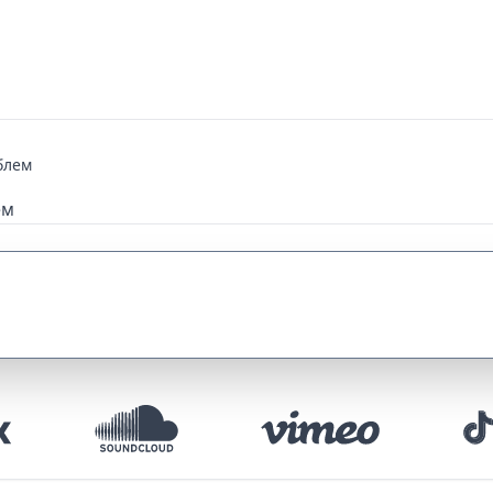
блем
ем