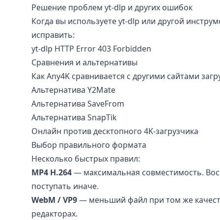
Решение проблем yt-dlp и других ошибок
Когда вы используете yt-dlp или другой инструм
исправить:
yt-dlp HTTP Error 403 Forbidden
Сравнения и альтернативы
Как Any4K сравнивается с другими сайтами заг
Альтернатива Y2Mate
Альтернатива SaveFrom
Альтернатива SnapTik
Онлайн против десктопного 4K-загрузчика
Выбор правильного формата
Несколько быстрых правил:
MP4 H.264
— максимальная совместимость. Восп
поступать иначе.
WebM / VP9
— меньший файл при том же качеств
редакторах.