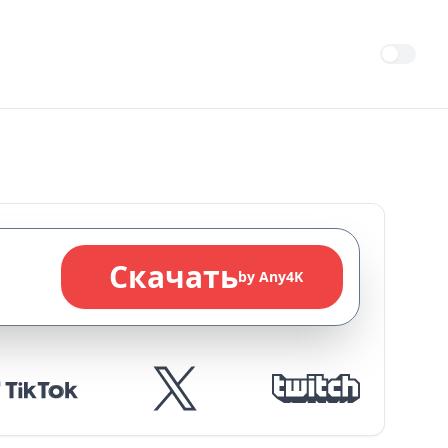
Скачать
by Any4K