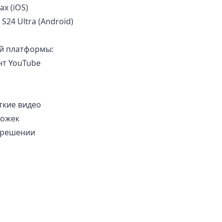
x (iOS)
S24 Ultra (Android)
ой платформы:
т YouTube
ткие видео
ложек
зрешении