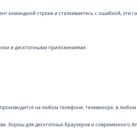
ент командной строки и сталкиваетесь с ошибкой, эти г
рузки и десктопными приложениями:
роизводится на любом телефоне, телевизоре, в любом 
е. Хорош для десктопных браузеров и современного And